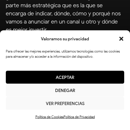
parte más estratégica que es la que se
encarga de indicar, dónde, cómo y porqué nos
vamos a anunciar en un canal u otro y dónde
es mejor invertir.
Valoramos su privacidad
Una vez lanzamos nuestro plan de publicidad
en redes sociales y nos hemos puesto en
Para ofrecer las mejores experiencias, utilizamos tecnologías como las cookies
para almacenar y/o acceder a la información del dispositivo.
marcha, entra en juego la parte más analítica,
donde nos encargamos de medir y revisar día a
día la evolución de los anuncios y gestionar la
ACEPTAR
inversión para optimizar nuestros resultados.
DENEGAR
VER PREFERENCIAS
Política de Cookies
Política de Privacidad