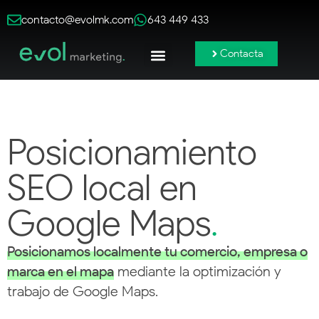
contacto@evolmk.com
643 449 433
Contacta
Publicidad Online
Redes Sociales
Branding y Contenido
Posicionamiento
SEO local en
Google Maps
.
Posicionamos localmente tu comercio, empresa o
marca en el mapa
mediante la optimización y
trabajo de Google Maps.