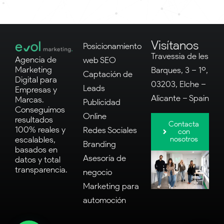
Visítanos
Posicionamiento
Travessia de les
Agencia de
web SEO
Marketing
Barques, 3 – 1º,
Captación de
Digital para
03203, Elche –
Leads
Empresas y
Alicante – Spain
Marcas.
Publicidad
Conseguimos
Online
resultados
Contacta
100% reales y
Redes Sociales
con
nosotros
escalables,
Branding
basados en
Asesoría de
datos y total
transparencia.
negocio
Marketing para
automoción