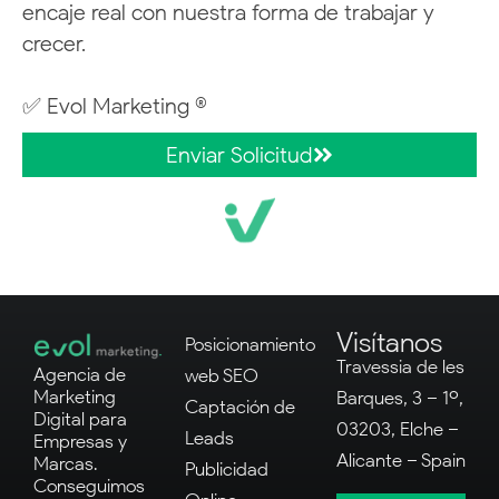
encaje real con nuestra forma de trabajar y
crecer.
✅ Evol Marketing ®
Enviar Solicitud
Visítanos
Posicionamiento
Travessia de les
Agencia de
web SEO
Marketing
Barques, 3 – 1º,
Captación de
Digital para
03203, Elche –
Leads
Empresas y
Alicante – Spain
Marcas.
Publicidad
Conseguimos