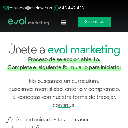
contacto@evolmk.com
643 449 433
Contacta
Publicidad Online
Redes Sociales
Branding y Contenido
Únete a
evol marketing
Proceso de selección abierto.
Completa el siguiente formulario para iniciarlo:
No buscamos un currículum.
Buscamos mentalidad, criterio y compromiso.
Si conectas con nuestra forma de trabajar,
continúa.
¿Qué oportunidad estás buscando
actualmente?