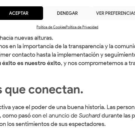
ada miembro aporta un conjunto único de habilidades 
ACEPTAR
DENEGAR
VER PREFERENCIA
 comunicación y el marketing está en constante evo
Política de Cookies
Política de Privacidad
 tecnologías para ofrecer
soluciones innovadoras y
 hacia nuevas alturas.
s en la importancia de la transparencia y la comuni
primer contacto hasta la implementación y seguimien
 éxito es nuestro éxito
, y nos comprometemos a tra
s que conectan.
tiva yace el poder de una buena historia. Las person
s, como pasó con
el anuncio de
Suchard
durante las p
con los sentimientos de sus espectadores.