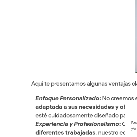
Aquí te presentamos algunas ventajas c
Enfoque Personalizado
:
No creemos en
adaptada a sus necesidades y objet
esté cuidadosamente diseñado para log
Experiencia y Profesionalismo
:
Con a
Par
y/o
diferentes trabajadas
, nuestro equip