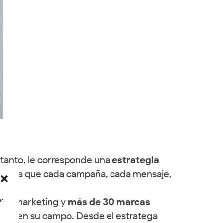
 tanto, le corresponde una
estrategia
antiza que cada campaña, cada mensaje,
y el marketing y
más de 30 marcas
ar
rtos en su campo. Desde el estratega