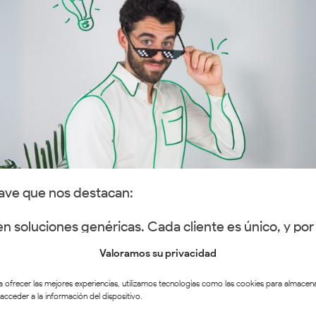
lave que nos destacan:
 soluciones genéricas. Cada cliente es único, y por
ivos
específicos. Nuestro enfoque personalizado gar
Valoramos su privacidad
rar impacto real y duradero.
ños de experiencia en el campo de la comunicación 
a ofrecer las mejores experiencias, utilizamos tecnologías como las cookies para almacen
 acceder a la información del dispositivo.
o está formado por profesionales apasionados y expe