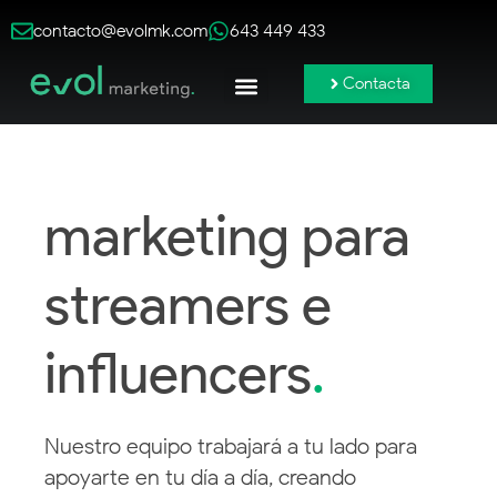
contacto@evolmk.com
643 449 433
Contacta
Publicidad Online
Redes Sociales
Branding y Contenido
marketing para
streamers e
influencers
.
Nuestro equipo trabajará a tu lado para
apoyarte en tu día a día, creando