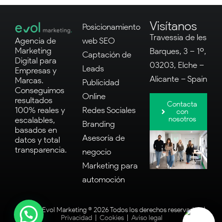
Visítanos
Posicionamiento
Travessia de les
Agencia de
web SEO
Marketing
Barques, 3 – 1º,
Captación de
Digital para
03203, Elche –
Leads
Empresas y
Alicante – Spain
Marcas.
Publicidad
Conseguimos
Online
resultados
Contacta
100% reales y
Redes Sociales
con
nosotros
escalables,
Branding
basados en
Asesoría de
datos y total
transparencia.
negocio
Marketing para
automoción
Agencia Evol Marketing ® 2026 Todos los derechos reservados |
Privacidad
|
Cookies
|
Aviso legal