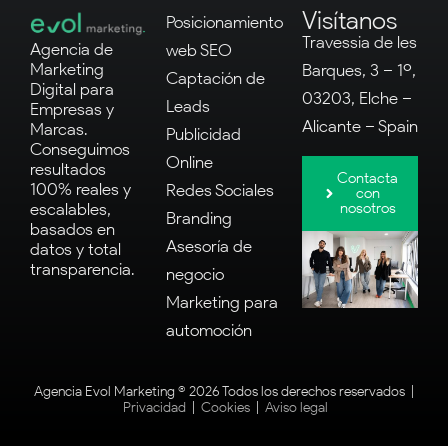
Visítanos
Posicionamiento
Travessia de les
Agencia de
web SEO
Marketing
Barques, 3 – 1º,
Captación de
Digital para
03203, Elche –
Leads
Empresas y
Alicante – Spain
Marcas.
Publicidad
Conseguimos
Online
resultados
Contacta
100% reales y
Redes Sociales
con
nosotros
escalables,
Branding
basados en
Asesoría de
datos y total
transparencia.
negocio
Marketing para
automoción
Agencia Evol Marketing ® 2026 Todos los derechos reservados |
Privacidad
|
Cookies
|
Aviso legal