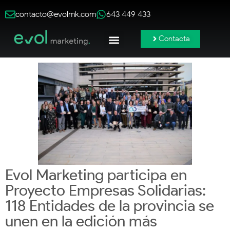
contacto@evolmk.com
643 449 433
Contacta
Publicidad Online
Redes Sociales
Branding y Contenido
Evol Marketing participa en
Proyecto Empresas Solidarias:
118 Entidades de la provincia se
unen en la edición más