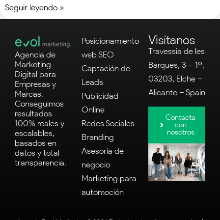
Seguir leyendo »
Visítanos
Posicionamiento
Travessia de les
Agencia de
web SEO
Marketing
Barques, 3 – 1º,
Captación de
Digital para
03203, Elche –
Leads
Empresas y
Alicante – Spain
Marcas.
Publicidad
Conseguimos
Online
resultados
Contacta
100% reales y
Redes Sociales
con
nosotros
escalables,
Branding
basados en
Asesoría de
datos y total
transparencia.
negocio
Marketing para
automoción