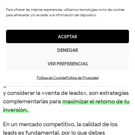
Para ofrecer las mejores experiencias, utilizamos tecnologías como las cookies
Utiliza herramientas de análisis para evaluar la
para almacenar y/o acceder a la información del dispositivo.
calidad de tus leads y ajusta tus estrategias en
consecuencia. Además, fomenta la
retroalimentación de tus clientes actuales para
ACEPTAR
mejorar continuamente tus prácticas de
DENEGAR
generación de leads.
VER PREFERENCIAS
En resumen, los ads para empresas son una
herramienta esencial en la captación de leads y la
Política de Cookies
Política de Privacidad
generación de datos. Saber «cómo convertirlos»
y considerar la «venta de leads», son estrategias
complementarias para
maximizar el retorno de tu
inversión.
En un mercado competitivo, la calidad de los
leads es fundamental, por lo que debes