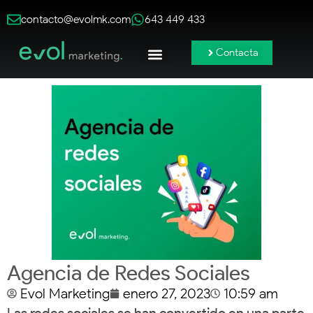
contacto@evolmk.com
643 449 433
Contacta
Publicidad Online
Redes Sociales
Branding y Contenido
Agencia de Redes Sociales
Evol Marketing
enero 27, 2023
10:59 am
Las redes sociales se han convertido en una
parte