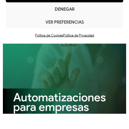
Visita nuestra
página de Facebook
.
DENEGAR
Artículos relacionados
VER PREFERENCIAS
Política de Cookies
Política de Privacidad