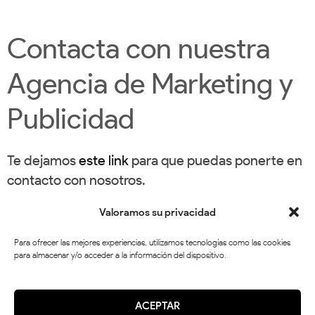
Contacta con nuestra
Agencia de Marketing y
Publicidad
Te dejamos
este link
para que puedas ponerte en
contacto con nosotros.
Y si quieres saber más de nosotros, por aquí
Valoramos su privacidad
tienes
nuestras redes sociales
para que puedas
Para ofrecer las mejores experiencias, utilizamos tecnologías como las cookies
echarle un vistazo.
para almacenar y/o acceder a la información del dispositivo.
Síguenos en
Instagram
ACEPTAR